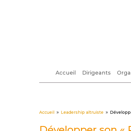
Accueil
Dirigeants
Orga
Accueil
Leadership altruiste
Développe
9
9
Développer son « P