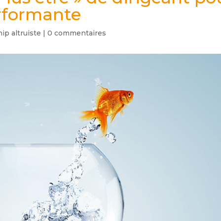
rformante
ip altruiste
|
0 commentaires